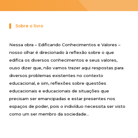
i
k
m
n
s
p
t
n
k
Sobre o livro
Nessa obra – Edificando Conhecimentos e Valores –
nosso olhar é direcionado à reflexão sobre o que
edifica os diversos conhecimentos e seus valores,
ouso dizer que, não vamos trazer aqui respostas para
diversos problemas existentes no contexto
educacional, e sim, reflexões sobre questões
educacionais e educacionais de situações que
precisam ser emancipadas e estar presentes nos
espaços de poder, pois o indivíduo necessita ser visto
como um ser membro da sociedade…