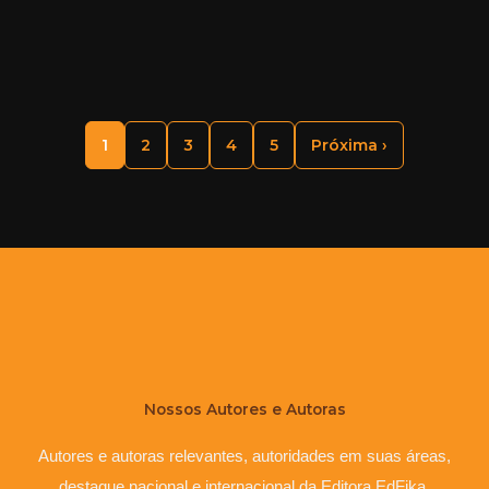
1
2
3
4
5
Próxima ›
Nossos Autores e Autoras
Autores e autoras relevantes, autoridades em suas áreas,
destaque nacional e internacional da Editora EdFika.